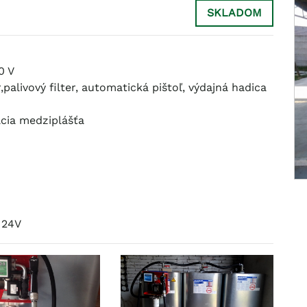
SKLADOM
0 V
alivový filter, automatická pištoľ, výdajná hadica
ácia medziplášťa
 24V