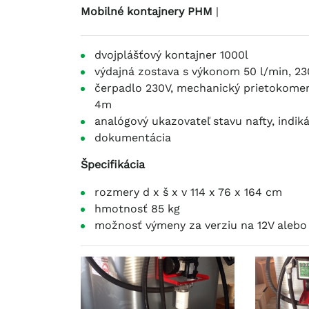
Mobilné kontajnery PHM
|
dvojplášťový kontajner 1000l
výdajná zostava s výkonom 50 l/min, 23
čerpadlo 230V, mechanický prietokomer,p
4m
analógový ukazovateľ stavu nafty, indik
dokumentácia
Špecifikácia
rozmery d x š x v 114 x 76 x 164 cm
hmotnosť 85 kg
možnosť výmeny za verziu na 12V alebo