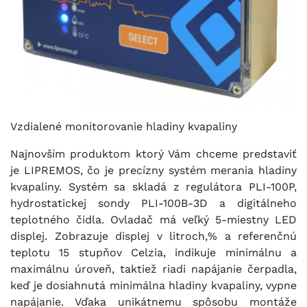
Vzdialené monitorovanie hladiny kvapaliny
Najnovším produktom ktorý Vám chceme predstaviť
je LIPREMOS, čo je precízny systém merania hladiny
kvapaliny. Systém sa skladá z regulátora PLI-100P,
hydrostatickej sondy PLI-100B-3D a digitálneho
teplotného čidla. Ovladač má veľký 5-miestny LED
displej. Zobrazuje displej v litroch,% a referenčnú
teplotu 15 stupňov Celzia, indikuje minimálnu a
maximálnu úroveň, taktiež riadi napájanie čerpadla,
keď je dosiahnutá minimálna hladiny kvapaliny, vypne
napájanie. Vďaka unikátnemu spôsobu montáže