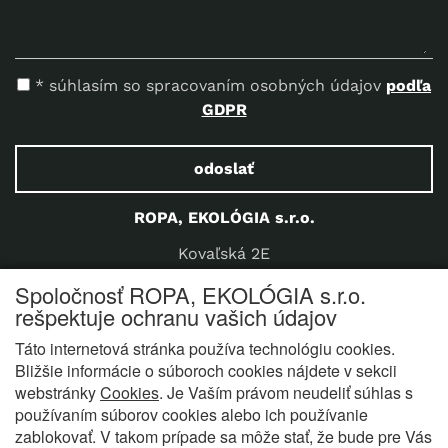
* súhlasím so spracovaním osobných údajov
podľa
GDPR
odoslať
ROPA, EKOLÓGIA s.r.o.
Kovaľská 2E
040 15 Košice Poľov
Spoločnosť ROPA, EKOLÓGIA s.r.o.
Slovensko
rešpektuje ochranu vašich údajov
Telefón:
+421 907 923 712
Táto internetová stránka používa technológiu cookies.
E-mail:
office@ropaeko.sk
Bližšie informácie o súboroch cookies nájdete v sekcii
webstránky
Cookies
. Je Vaším právom neudeliť súhlas s
používaním súborov cookies alebo ich používanie
zablokovať. V takom prípade sa môže stať, že bude pre Vás