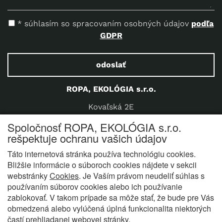
* súhlasím so spracovaním osobných údajov
podľa
GDPR
odoslať
ROPA, EKOLÓGIA s.r.o.
Kovaľská 2E
040 15 Košice Poľov
Spoločnosť ROPA, EKOLÓGIA s.r.o.
Slovensko
rešpektuje ochranu vašich údajov
Telefón:
+421 907 923 712
Táto internetová stránka používa technológiu cookies.
E-mail:
office@ropaeko.sk
Bližšie informácie o súboroch cookies nájdete v sekcii
webstránky
Cookies
. Je Vaším právom neudeliť súhlas s
používaním súborov cookies alebo ich používanie
zablokovať. V takom prípade sa môže stať, že bude pre Vás
obmedzená alebo vylúčená úplná funkcionalita niektorých
O nás
Produkty
Služby
Certifikáty
Referencie
častí prehliadanej webovej stránky.