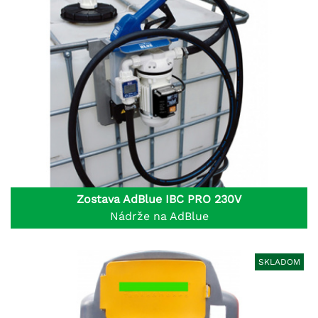
Zostava AdBlue IBC PRO 230V
Nádrže na AdBlue
SKLADOM