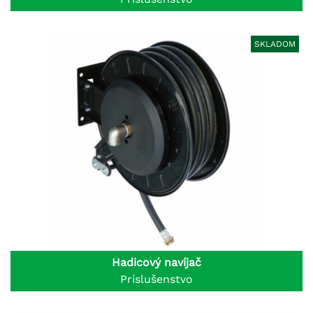
SKLADOM
Hadicový navíjač
Príslušenstvo