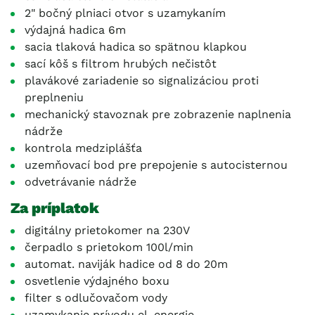
2" bočný plniaci otvor s uzamykaním
výdajná hadica 6m
sacia tlaková hadica so spätnou klapkou
sací kôš s filtrom hrubých nečistôt
plavákové zariadenie so signalizáciou proti
preplneniu
mechanický stavoznak pre zobrazenie naplnenia
nádrže
kontrola medziplášťa
uzemňovací bod pre prepojenie s autocisternou
odvetrávanie nádrže
Za príplatok
digitálny prietokomer na 230V
čerpadlo s prietokom 100l/min
automat. naviják hadice od 8 do 20m
osvetlenie výdajného boxu
filter s odlučovačom vody
uzamykanie prívodu el. energie