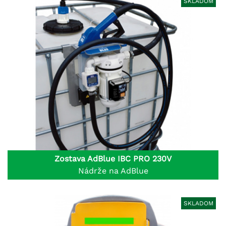
SKLADOM
Zostava AdBlue IBC PRO 230V
Nádrže na AdBlue
SKLADOM