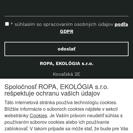
* súhlasím so spracovaním osobných údajov
podľa
GDPR
odoslať
ROPA, EKOLÓGIA s.r.o.
Kovaľská 2E
040 15 Košice Poľov
Spoločnosť ROPA, EKOLÓGIA s.r.o.
Slovensko
rešpektuje ochranu vašich údajov
Telefón:
+421 907 923 712
Táto internetová stránka používa technológiu cookies.
E-mail:
office@ropaeko.sk
Bližšie informácie o súboroch cookies nájdete v sekcii
webstránky
Cookies
. Je Vaším právom neudeliť súhlas s
používaním súborov cookies alebo ich používanie
zablokovať. V takom prípade sa môže stať, že bude pre Vás